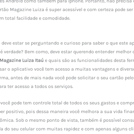
res Android como também para Iphone. Portanto, não precisa 
artão Magazine Luiza é super acessível e com certeza pode ser
m total facilidade e comodidade.
 deve estar se perguntando e curioso para saber o que este ap
o é verdade? Bem como, deve estar querendo entender melhor
 Magazine Luiza Itaú
e quais são as funcionalidades desta fer
sar o aplicativo você tem acesso a muitas vantagens e divers
orma, antes de mais nada você pode solicitar o seu cartão pel
ra ter acesso a todos os serviços.
cê pode tem controle total de todos os seus gastos e compra
er positivo, pois dessa maneira você melhora a sua vida fina
ômica. Sob o mesmo ponto de vista, também é possível consul
ela do seu celular com muitas rapidez e com apenas alguns cli