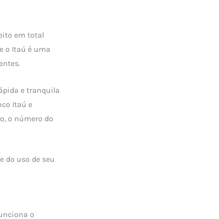
feito em total
e o Itaú é uma
entes.
ápida e tranquila
nco Itaú e
lo, o número do
le do uso de seu
unciona o