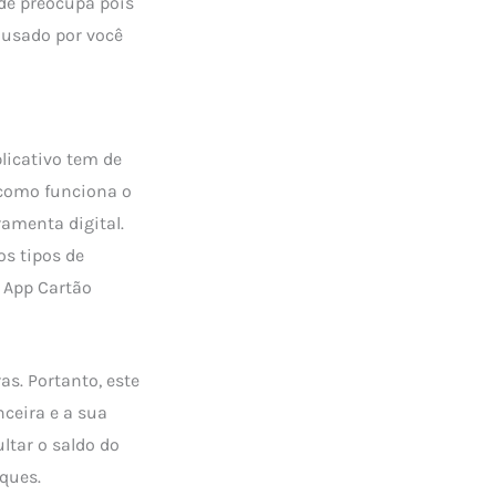
de preocupa pois
 usado por você
licativo tem de
 como funciona o
ramenta digital.
os tipos de
o App Cartão
s. Portanto, este
nceira e a sua
tar o saldo do
ques.