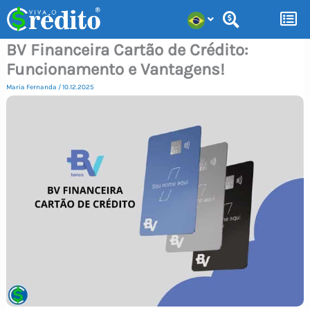
Ir
para
BV Financeira Cartão de Crédito:
o
Funcionamento e Vantagens!
conteúdo
Maria Fernanda
/
10.12.2025