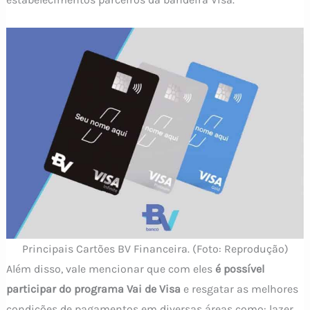
Principais Cartões BV Financeira. (Foto: Reprodução)
Além disso, vale mencionar que com eles
é possível
participar do programa Vai de Visa
e resgatar as melhores
condições de pagamentos em diversas áreas como: lazer,