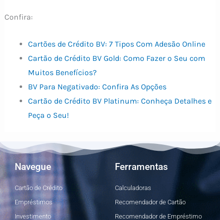
Confira:
Cartões de Crédito BV: 7 Tipos Com Adesão Online
Cartão de Crédito BV Gold: Como Fazer o Seu com
Muitos Benefícios?
BV Para Negativado: Confira As Opções
Cartão de Crédito BV Platinum: Conheça Detalhes e
Peça o Seu!
Navegue
Ferramentas
Cartão de Crédito
Calculadoras
Empréstimos
Recomendador de Cartão
Investimento
Recomendador de Empréstimo