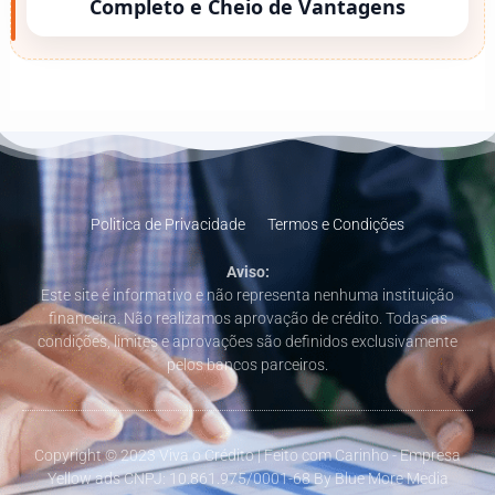
Completo e Cheio de Vantagens
Politica de Privacidade
Termos e Condições
Aviso:
Este site é informativo e não representa nenhuma instituição
financeira. Não realizamos aprovação de crédito. Todas as
condições, limites e aprovações são definidos exclusivamente
pelos bancos parceiros.
Copyright © 2023 Viva o Crédito | Feito com Carinho - Empresa
Yellow ads CNPJ: 10.861.975/0001-68 By Blue More Media