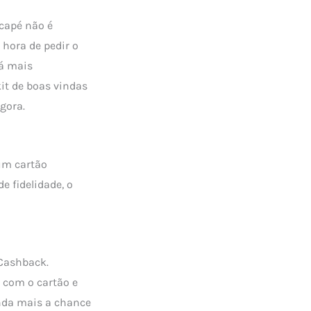
scapé não é
 hora de pedir o
á mais
it de boas vindas
gora.
um cartão
 fidelidade, o
 Cashback.
 com o cartão e
inda mais a chance