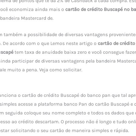
lema de pontos que te dá 2% de Cashback a cada compra. Esse
 você economiza ainda mais o
cartão de crédito Buscapé no b
 bandeira Mastercard de.
m também a possibilidade de diversas vantagens proveniente
 De acordo com o que Lemos neste artigo o
cartão de crédit
scapé
tem taxa de anuidade baixa zero e você consegue faze
ainda participar de diversas vantagens pela bandeira Masterc
le muito a pena. Veja como solicitar.
unciona o cartão de crédito Buscapé do banco pan que tal 
o simples acesse a plataforma banco Pan do cartão Buscapé e 
m seguida coloque seu nome completo e todos os dados que o
esso ao crédito descartam. O processo não é longo e tudo onl
star solicitando o seu cartão de maneira simples e rápida.