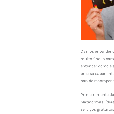
Damos entender c
muito final o car
entender como é a
precisa saber ant
pan de recompensa
Primeiramente de
plataformas líder
serviços gratuito