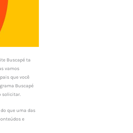
ite Buscapé ta
mas vamos
ipais que você
rograma Buscapé
solicitar.
s do que uma das
 conteúdos e