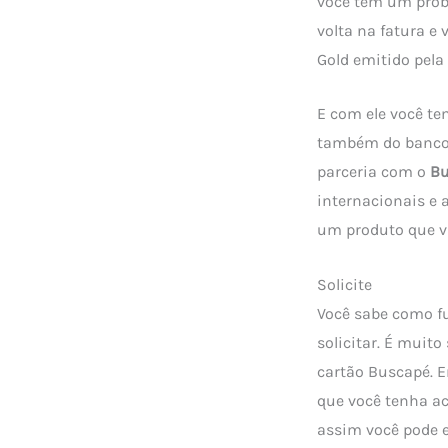
você tem um prob
volta na fatura e
Gold emitido pela
E com ele você te
também do banco.
parceria com o
Bu
internacionais e 
um produto que va
Solicite
Você sabe como f
solicitar. É muit
cartão Buscapé. E
que você tenha ac
assim você pode e