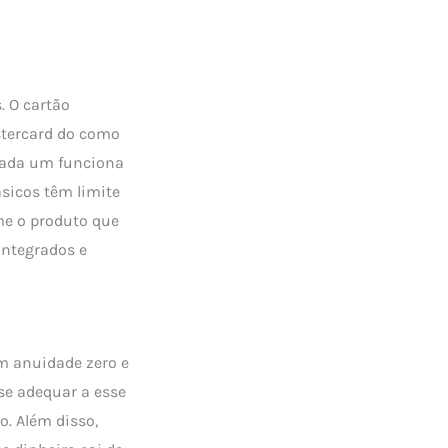
. O cartão
stercard do como
ada um funciona
sicos têm limite
me o produto que
integrados e
m anuidade zero e
se adequar a esse
o. Além disso,