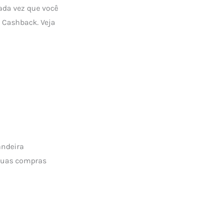
cada vez que você
e Cashback. Veja
andeira
 suas compras