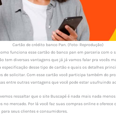
Cartão de crédito banco Pan. (Foto: Reprodução)
omo funciona esse cartão do banco pan em parceria com o s
tão tem diversas vantagens que já já vamos falar pra vocês 
 especificação desse tipo de cartão e quais os detalhes princ
es de solicitar. Com esse cartão você participa também do p
s entre outras vantagens que você pode estar usufruindo ao 
vemos ressaltar que o site Buscapé é nada mais nada meno
es no mercado. Por lá você faz suas compras online e oferece
s para seus clientes e consumidores.