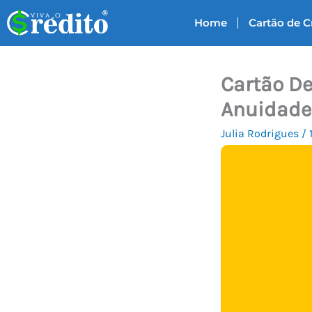
Ir
Home
Cartão de C
para
o
conteúdo
Cartão De
Anuidade
Julia Rodrigues
/