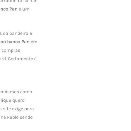
 dinheiro cai de
anco Pan
é um
s da bandeira e
o no banco Pan
em
r compras
ard. Certamente é
aprendemos como
clique quero
 site exige para
ine Pablo sendo