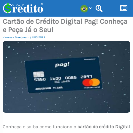
Ir
para
Cartão de Crédito Digital Pag! Conheça
o
e Peça Já o Seu!
conteúdo
Vanessa Mantovani
/
11.03.2022
Conheça e saiba como funciona o
cartão de crédito Digital