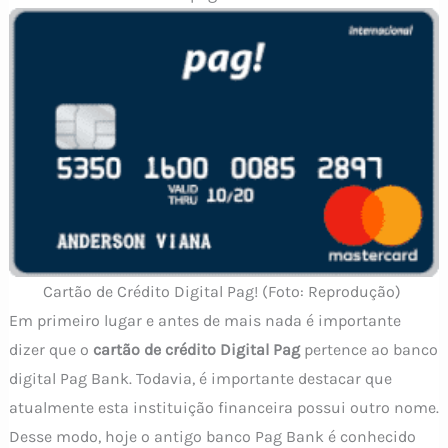
Cartão de Crédito Digital Pag! (Foto: Reprodução)
Em primeiro lugar e antes de mais nada é importante
dizer que o
cartão de crédito Digital Pag
pertence ao banco
digital Pag Bank. Todavia, é importante destacar que
atualmente esta instituição financeira possui outro nome.
Desse modo, hoje o antigo banco Pag Bank é conhecido