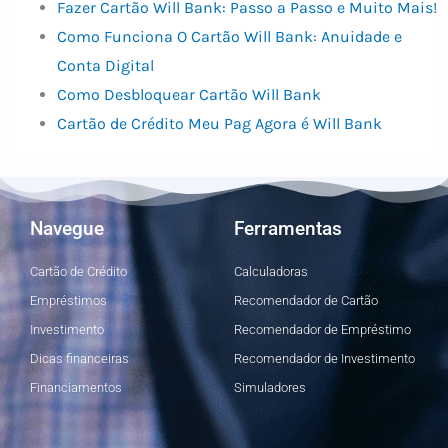
Fazer Cartão Will Bank: Passo a Passo e Muito Mais!
Como Funciona O Cartão Will Bank: Anuidade e
Conta Digital
Como Desbloquear Cartão Will Bank
Cartão de Crédito Meu Pag Agora é Will Bank
Navegue
Ferramentas
Cartão de Crédito
Calculadoras
Empréstimos
Recomendador de Cartão
Investimento
Recomendador de Empréstimo
Dicas financeiras
Recomendador de Investimento
Financiamentos
Simuladores