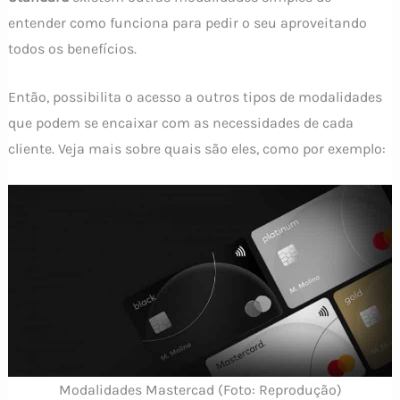
entender como funciona para pedir o seu aproveitando
todos os benefícios.
Então, possibilita o acesso a outros tipos de modalidades
que podem se encaixar com as necessidades de cada
cliente. Veja mais sobre quais são eles, como por exemplo:
Modalidades Mastercad (Foto: Reprodução)