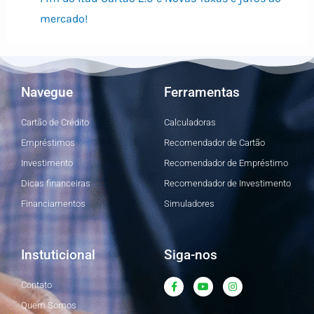
mercado!
Navegue
Ferramentas
Cartão de Crédito
Calculadoras
Empréstimos
Recomendador de Cartão
Investimento
Recomendador de Empréstimo
Dicas financeiras
Recomendador de Investimento
Financiamentos
Simuladores
Instuticional
Siga-nos
F
Y
I
Contato
a
o
n
c
u
s
Quem Somos
e
t
t