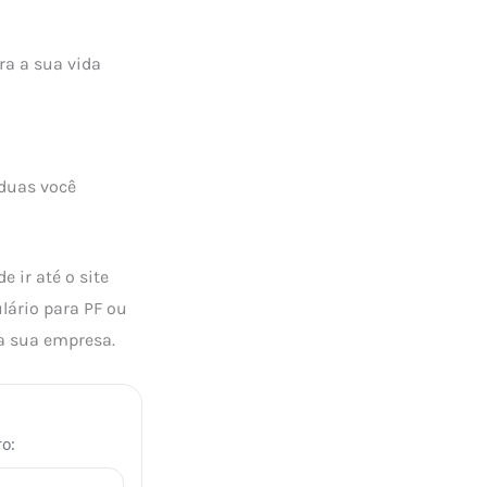
ra a sua vida
 duas você
 ir até o site
lário para PF ou
a a sua empresa.
o: