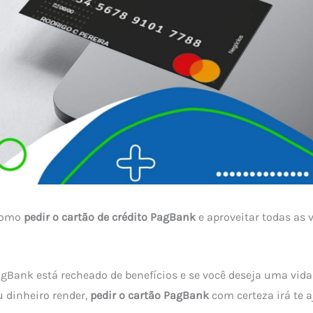
 como
pedir o cartão de crédito PagBank
e aproveitar todas as
PagBank está recheado de benefícios e se você deseja uma vida
u dinheiro render,
pedir o cartão PagBank
com certeza irá te 