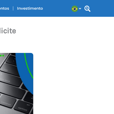
entos
Investimento
icite