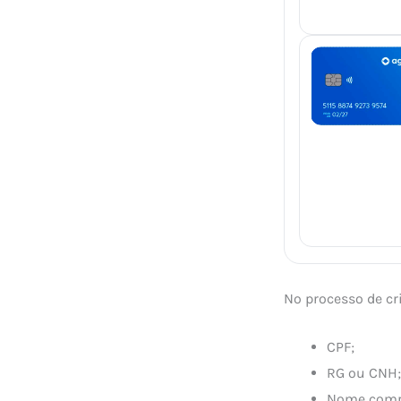
No processo de cr
CPF;
RG ou CNH;
Nome comp