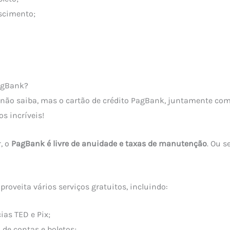
scimento;
PagBank?
 não saiba, mas o cartão de crédito PagBank, juntamente com 
os incríveis!
, o
PagBank é livre de anuidade e taxas de manutenção
. Ou s
proveita vários serviços gratuitos, incluindo:
ias TED e Pix;
de contas e boletos;