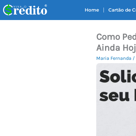
Ir
Home
Cartão de C
para
o
conteúdo
Como Pedi
Ainda Hoj
Maria Fernanda
/