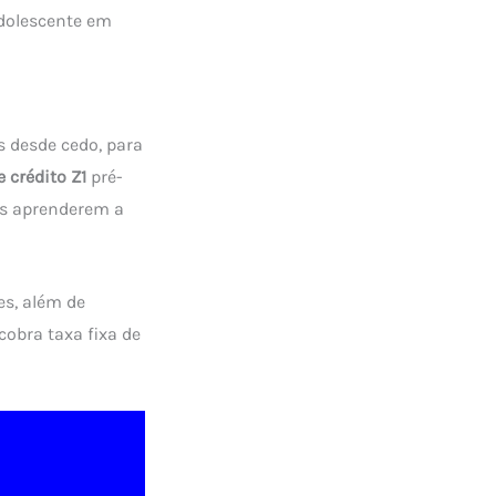
adolescente em
 desde cedo, para
e crédito Z1
pré-
es aprenderem a
es, além de
 cobra taxa fixa de