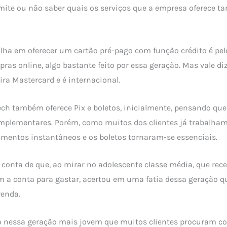
limite ou não saber quais os serviços que a empresa oferec
colha em oferecer um cartão pré-pago com função crédito é pelo
ras online, algo bastante feito por essa geração. Mas vale di
ira Mastercard e é internacional.
tech também oferece Pix e boletos, inicialmente, pensando que
mplementares. Porém, como muitos dos clientes já trabalha
amentos instantâneos e os boletos tornaram-se essenciais.
u conta de que, ao mirar no adolescente classe média, que re
m a conta para gastar, acertou em uma fatia dessa geração q
renda.
o nessa geração mais jovem que muitos clientes procuram co