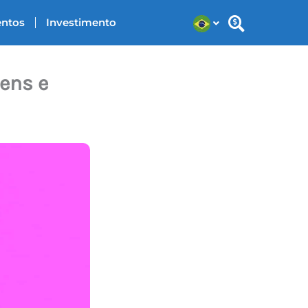
entos
Investimento
gens e