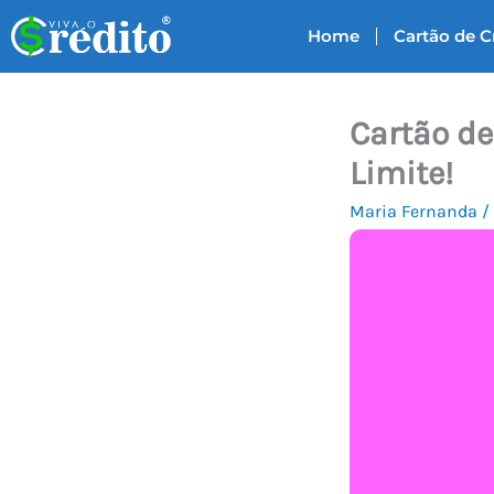
Ir
Home
Cartão de C
para
o
conteúdo
Cartão de
Limite!
Maria Fernanda
/