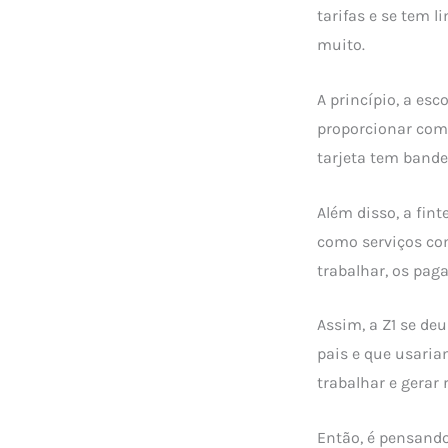
tarifas e se tem 
muito.
A princípio, a es
proporcionar comp
tarjeta tem bande
Além disso, a fin
como serviços co
trabalhar, os pag
Assim, a Z1 se de
pais e que usaria
trabalhar e gerar 
Então, é pensand