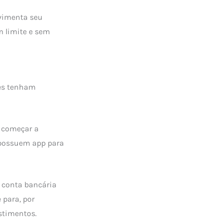
ovimenta seu
m limite e sem
les tenham
a começar a
 possuem app para
 conta bancária
 para, por
stimentos.