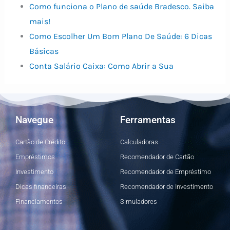
Como funciona o Plano de saúde Bradesco. Saiba
mais!
Como Escolher Um Bom Plano De Saúde: 6 Dicas
Básicas
Conta Salário Caixa: Como Abrir a Sua
Navegue
Ferramentas
Cartão de Crédito
Calculadoras
Empréstimos
Recomendador de Cartão
Investimento
Recomendador de Empréstimo
Dicas financeiras
Recomendador de Investimento
Financiamentos
Simuladores