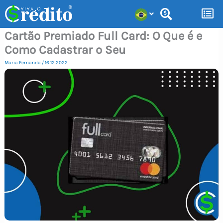
Ir
para
Cartão Premiado Full Card: O Que é e
o
Como Cadastrar o Seu
conteúdo
Maria Fernanda
/
16.12.2022