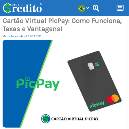
Ir
para
Cartão Virtual PicPay: Como Funciona,
o
Taxas e Vantagens!
conteúdo
Maria Fernanda
/
29.03.2022