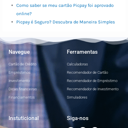
Como saber se meu cartão Picpay foi aprovado
online?
Picpay é Seguro? Descubra de Maneira Simples
Navegue
Ferramentas
Cartão de Crédito
Calculadoras
Empréstimos
Recomendador de Cartão
Investimento
Recomendador de Empréstimo
Dicas financeiras
Recomendador de Investimento
Financiamentos
Simuladores
Instuticional
Siga-nos