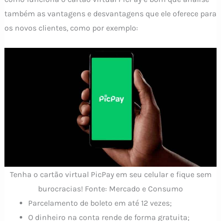
também as vantagens e desvantagens que ele oferece para
os novos clientes, como por exemplo:
Tenha o cartão virtual PicPay em seu celular e fique sem
burocracias! Fonte: Mercado e Consumo
Parcelamento de boleto em até 12 vezes;
O dinheiro na conta rende de forma gratuita;