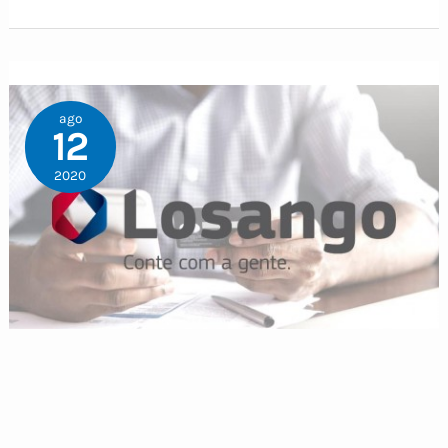
ago
12
2020
Entenda melhor sobre o melhor cartão de
crédito Losango
Maria Fernanda
/
12.08.2020