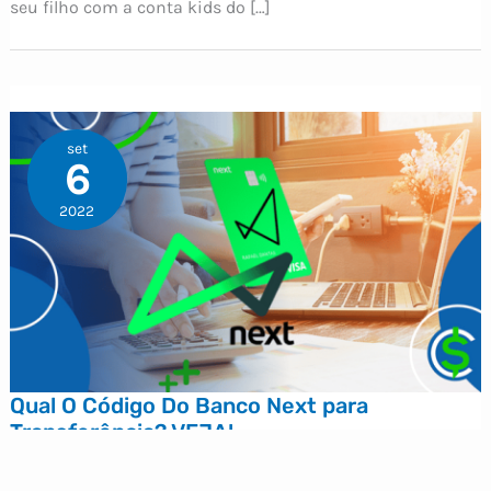
seu filho com a conta kids do […]
set
6
2022
Qual O Código Do Banco Next para
Transferência? VEJA!
Julia Rodrigues
/
06.09.2022