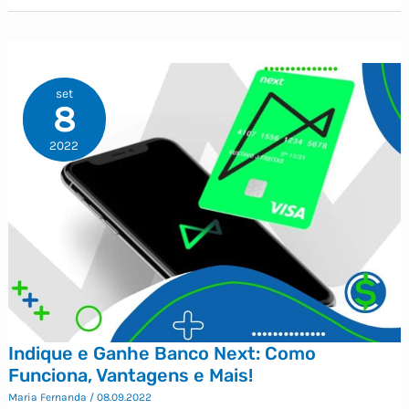
set
8
2022
Indique e Ganhe Banco Next: Como
Funciona, Vantagens e Mais!
Maria Fernanda
/
08.09.2022