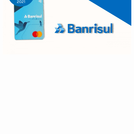
2021
Fazer Cartão de Crédito Banrisul Online
Julia Rodrigues
/
04.09.2021
Aprenda a fazer o cartão de crédito Banrisul online seu
Mastercard de nível Gold e saiba como fazer do limite
através do site e app. A plataforma Banrisul está renovada
e agora tem como fazer seu cartão de crédito Banrisul
online. Isso porque, Banrisul desenvolveu seu banco digital
que você leva no seu celular. Com