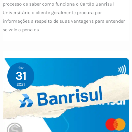
processo de saber como funciona o Cartão Banrisul
Universitário o cliente geralmente procura por
informações a respeito de suas vantagens para entender
se vale a pena ou
dez
31
2021