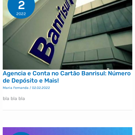
2
2022
Agencia e Conta no Cartão Banrisul: Número
de Depósito e Mais!
Maria Fernanda
/
02.02.2022
bla bla bla