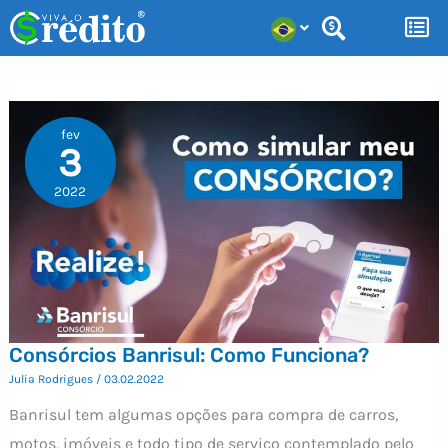
Ir
para
o
conteúdo
fev
3
2022
Consórcios Banrisul: Como Funciona?
Julia Rodrigues
/
03.02.2022
Banrisul tem algumas opções para compra de carros,
motos, imóveis e todo tipo de serviço contemplado pelo