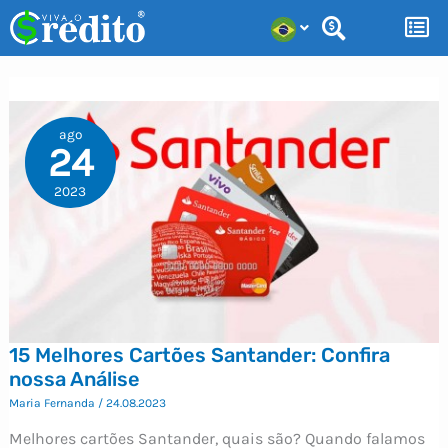
Ir
para
o
conteúdo
ago
24
2023
15 Melhores Cartões Santander: Confira
nossa Análise
Maria Fernanda
/
24.08.2023
Melhores cartões Santander, quais são? Quando falamos