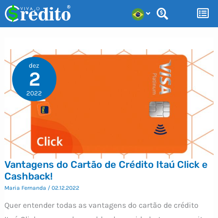
Ir
para
o
conteúdo
dez
2
2022
Vantagens do Cartão de Crédito Itaú Click e
Cashback!
Maria Fernanda
/
02.12.2022
Quer entender todas as vantagens do cartão de crédito