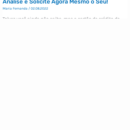
Análise e Solicite Agora Mesmo o Seu!
Maria Fernanda
/
02.08.2022
Talvez você ainda não saiba, mas o cartão de crédito do
Banco Pan está cheio de benefícios e você precisa pedir o
seu ainda hoje para aproveitar tudo isso! Aliás, com os
cartões de crédito Pan, você pode escolher entre não pagar
anuidade ou então acumular pontos com direito a
cashback. Vale a pena, não
ago
1
2022