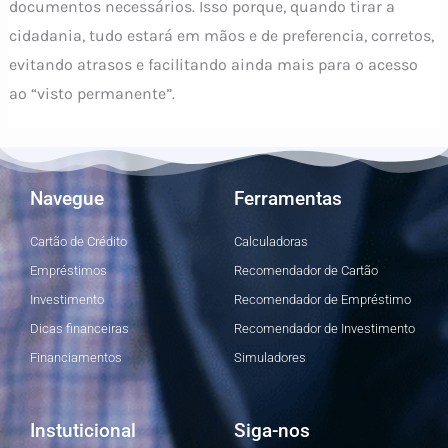
documentos necessários. Isso porque, quando tirar a
cidadania, tudo estará em mãos e de preferencia, corretos,
evitando atrasos e facilitando ainda mais para o acesso
ao “visto permanente”.
Navegue
Ferramentas
Cartão de Crédito
Calculadoras
Empréstimos
Recomendador de Cartão
Investimento
Recomendador de Empréstimo
Dicas financeiras
Recomendador de Investimento
Financiamentos
Simuladores
Instuticional
Siga-nos