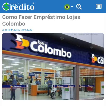
Ir
para
Como Fazer Empréstimo Lojas
o
Colombo
conteúdo
Julia Rodrigues
/
13.04.2022