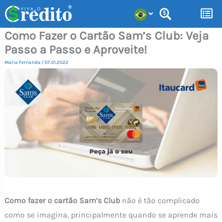
Ir
para
Como Fazer o Cartão Sam’s Club: Veja
o
Passo a Passo e Aproveite!
conteúdo
Maria Fernanda
/
07.01.2022
Como fazer o cartão Sam’s Club
não é tão complicado
como se imagina, principalmente quando se aprende mais