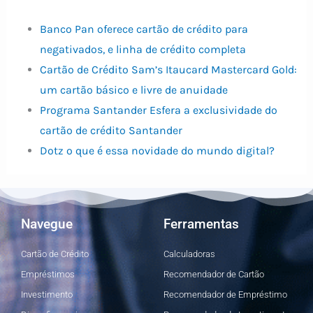
Banco Pan oferece cartão de crédito para
negativados, e linha de crédito completa
Cartão de Crédito Sam’s Itaucard Mastercard Gold:
um cartão básico e livre de anuidade
Programa Santander Esfera a exclusividade do
cartão de crédito Santander
Dotz o que é essa novidade do mundo digital?
Navegue
Ferramentas
Cartão de Crédito
Calculadoras
Empréstimos
Recomendador de Cartão
Investimento
Recomendador de Empréstimo