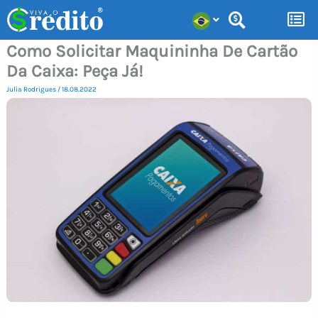
Ir
para
Como Solicitar Maquininha De Cartão
o
Da Caixa: Peça Já!
conteúdo
Julia Rodrigues
/
18.08.2022