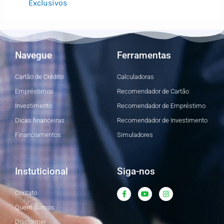
Exclusivos
Navegue
Ferramentas
Cartão de Crédito
Calculadoras
Empréstimos
Recomendador de Cartão
Investimento
Recomendador de Empréstimo
Dicas financeiras
Recomendador de Investimento
Financiamentos
Simuladores
Instuticional
Siga-nos
F
Y
I
Contato
a
o
n
c
u
s
Quem Somos
e
t
t
b
u
a
Disclaimer