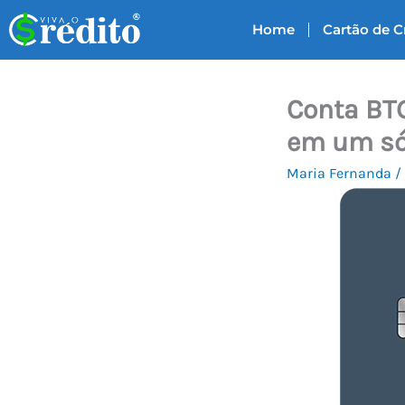
Ir
Home
Cartão de C
para
o
conteúdo
Conta BTG
em um só 
Maria Fernanda
/