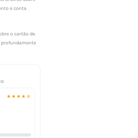
ento e conta
bre o cartão de
is profundamente
o:
★★★★☆