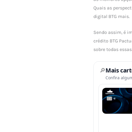
Quais as perspect
digital BTG mais.
Sendo assim, é im
crédito BTG Pactu
sobre todas essas
🔎
Mais car
Confira algu