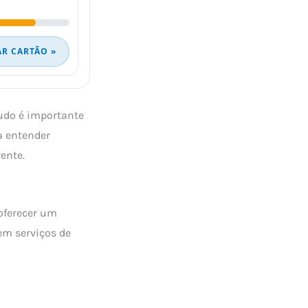
AR CARTÃO »
tudo é importante
a entender
rente.
oferecer um
em serviços de