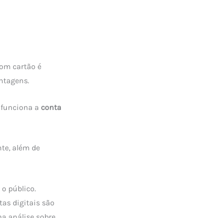
m cartão é
ntagens.
 funciona a
conta
te, além de
o público.
tas digitais são
ma análise sobre