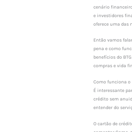
cenário financeir
e investidores fi
oferece uma das 
Então vamos falar
pena e como func
benefícios do BTG
compras e vida fi
Como funciona o c
É interessante pa
crédito sem anui
entender do serviç
O cartão de crédi