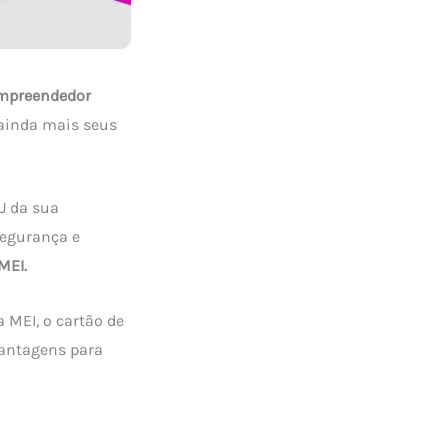
mpreendedor
 ainda mais seus
J da sua
segurança e
MEI.
a MEI, o cartão de
vantagens para