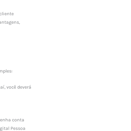
cliente
vantagens,
mples:
saí, você deverá
tenha conta
gital Pessoa