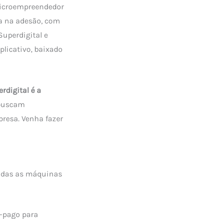
microempreendedor
a na adesão, com
Superdigital e
plicativo, baixado
rdigital é a
 buscam
resa. Venha fazer
todas as máquinas
é-pago para