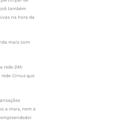
 você também
sivas na hora da
inda mais com
da rede 24h
a rede
Cirrus
que
transações
vo a mais, nem a
oempreendedor