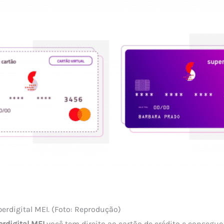
erdigital MEI. (Foto: Reprodução)
rdigital MEI
você tem direito ao cartão de crédito e consegue 