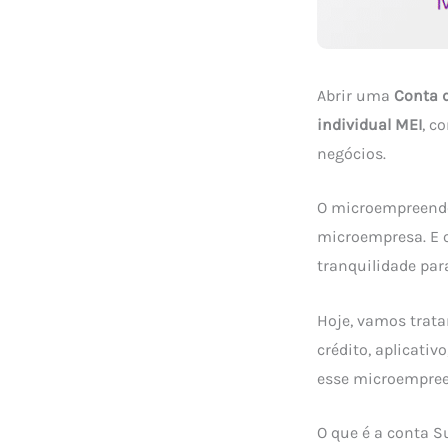
Abrir uma
Conta 
individual MEI
, c
negócios.
O microempreended
microempresa. E o
tranquilidade pa
Hoje, vamos tratar
crédito, aplicati
esse microempree
O que é a conta S