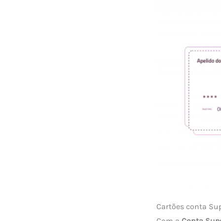
Cartões conta Sup
Com a
Conta Supe