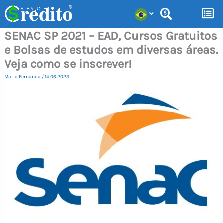
Ir
para
SENAC SP 2021 – EAD, Cursos Gratuitos
o
e Bolsas de estudos em diversas áreas.
conteúdo
Veja como se inscrever!
Maria Fernanda
/
14.06.2023