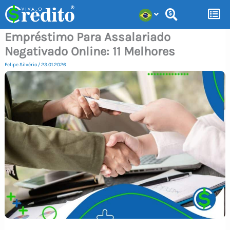
Ir
para
Empréstimo Para Assalariado
o
Negativado Online: 11 Melhores
conteúdo
Felipe Silvério
/
23.01.2026