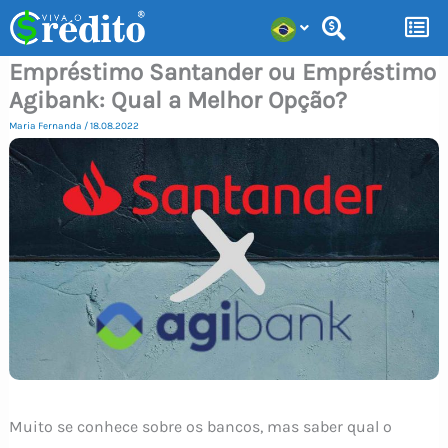
Ir
para
Empréstimo Santander ou Empréstimo
o
Agibank: Qual a Melhor Opção?
conteúdo
Maria Fernanda
/
18.08.2022
Muito se conhece sobre os bancos, mas saber qual o