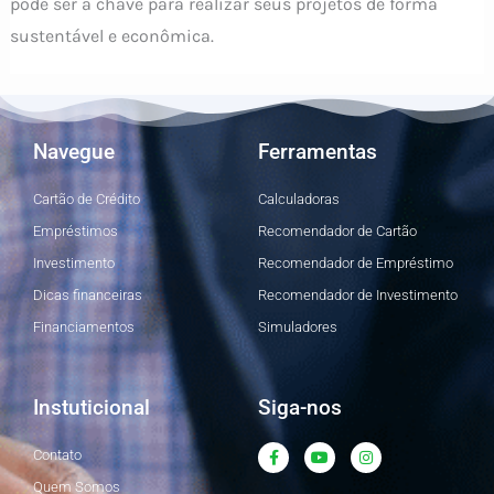
pode ser a chave para realizar seus projetos de forma
sustentável e econômica.
Navegue
Ferramentas
Cartão de Crédito
Calculadoras
Empréstimos
Recomendador de Cartão
Investimento
Recomendador de Empréstimo
Dicas financeiras
Recomendador de Investimento
Financiamentos
Simuladores
Instuticional
Siga-nos
F
Y
I
Contato
a
o
n
c
u
s
Quem Somos