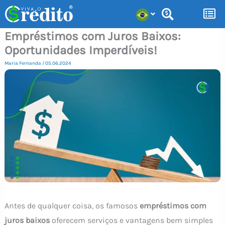
Ir
para
Empréstimos com Juros Baixos:
o
Oportunidades Imperdíveis!
conteúdo
Maria Fernanda
/
05.06.2024
Antes de qualquer coisa, os famosos
empréstimos com
juros baixos
oferecem serviços e vantagens bem simples