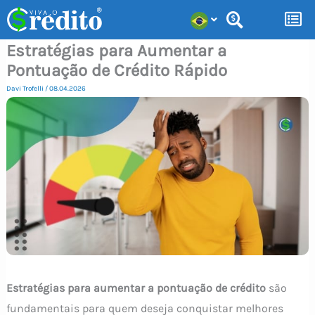
Ir
para
Estratégias para Aumentar a
o
Pontuação de Crédito Rápido
conteúdo
Davi Trofelli
/
08.04.2026
Estratégias para aumentar a pontuação de crédito
são
fundamentais para quem deseja conquistar melhores