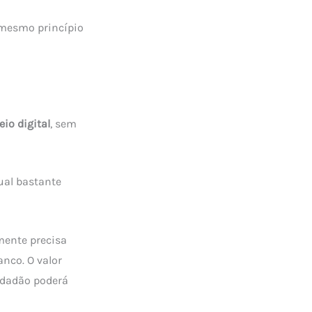
 mesmo princípio
eio digital
, sem
tual bastante
mente precisa
anco. O valor
cidadão poderá