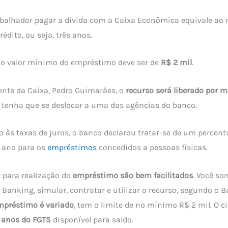
abalhador pagar a dívida com a Caixa Econômica equivale ao
édito, ou seja, três anos.
e o valor mínimo do empréstimo deve ser de
R$ 2 mil
.
ente da Caixa, Pedro Guimarães, o
recurso será liberado por m
 tenha que se deslocar a uma das agências do banco.
to às taxas de juros, o banco declarou tratar-se de um percen
o ano para os
empréstimos
concedidos a pessoas físicas.
 para realização do
empréstimo são bem facilitados
. Você so
 Banking, simular, contratar e utilizar o recurso, segundo o B
mpréstimo é variado
, tem o limite de no mínimo R$ 2 mil. O 
s anos do FGTS
disponível para saldo.