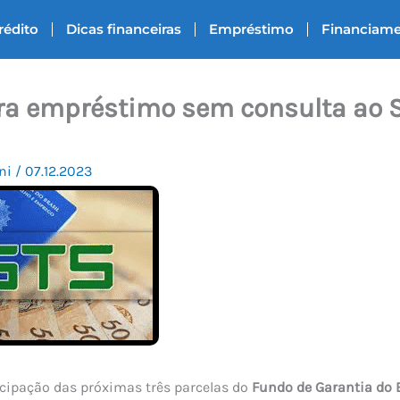
rédito
Dicas financeiras
Empréstimo
Financiam
era empréstimo sem consulta ao 
ni
/
07.12.2023
cipação das próximas três parcelas do
Fundo de Garantia do