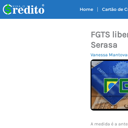
Ir
Home
Cartão de C
para
o
conteúdo
FGTS lib
Serasa
Vanessa Mantova
A medida é a ante