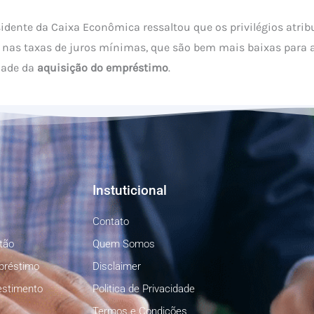
sidente da Caixa Econômica ressaltou que os privilégios atrib
nas taxas de juros mínimas, que são bem mais baixas para as
idade da
aquisição do empréstimo
.
Instuticional
Contato
tão
Quem Somos
préstimo
Disclaimer
estimento
Politica de Privacidade
Termos e Condições