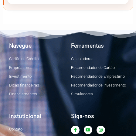
Navegue
Ferramentas
Cartão de Crédito
Calculadoras
Empréstimos
Recomendador de Cartão
Investimento
Recomendador de Empréstimo
Dicas financeiras
Recomendador de Investimento
Financiamentos
Simuladores
Instuticional
Siga-nos
F
Y
I
Contato
a
o
n
c
u
s