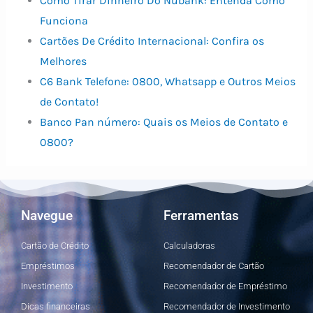
Como Tirar Dinheiro Do Nubank: Entenda Como
Funciona
Cartões De Crédito Internacional: Confira os
Melhores
C6 Bank Telefone: 0800, Whatsapp e Outros Meios
de Contato!
Banco Pan número: Quais os Meios de Contato e
0800?
Navegue
Ferramentas
Cartão de Crédito
Calculadoras
Empréstimos
Recomendador de Cartão
Investimento
Recomendador de Empréstimo
Dicas financeiras
Recomendador de Investimento