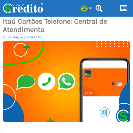
Ir
para
Itaú Cartões Telefone: Central de
o
Atendimento
conteúdo
Julia Rodrigues
/
06.07.2022