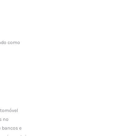
tado como
utomóvel
s no
e bancos e