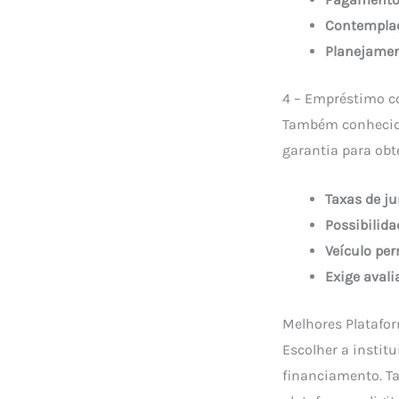
Contemplaç
Planejamen
4 – Empréstimo c
Também conhecido
garantia para obte
Taxas de ju
Possibilida
Veículo pe
Exige aval
Melhores Platafo
Escolher a instit
financiamento. Ta