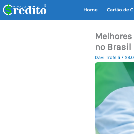
Ir
Home
Cartão de C
para
o
conteúdo
Melhores
no Brasil
Davi Trofelli
/
29.