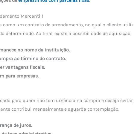
pções de
empréstimos com parcelas fixas
.
ndamento Mercantil)
a como um contrato de arrendamento, no qual o cliente utiliz
o determinado. Ao final, existe a possibilidade de aquisição.
rmanece no nome da instituição.
ompra ao término do contrato.
er vantagens fiscais.
m para empresas.
icado para quem não tem urgência na compra e deseja evitar 
ipante contribui mensalmente e aguarda contemplação.
rança de juros.
de taxa administrativa.