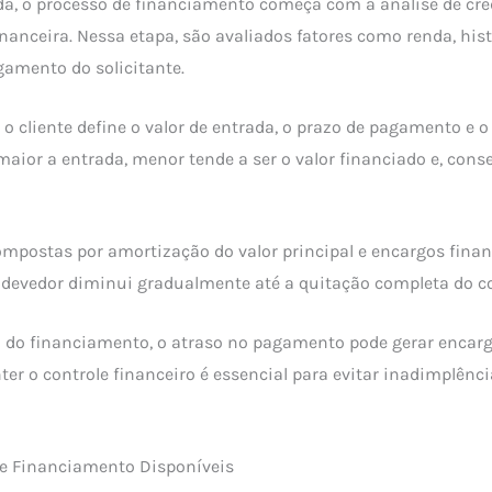
a, o processo de financiamento começa com a análise de créd
inanceira. Nessa etapa, são avaliados fatores como renda, hist
amento do solicitante.
 o cliente define o valor de entrada, o prazo de pagamento e 
maior a entrada, menor tende a ser o valor financiado e, con
ompostas por amortização do valor principal e encargos finan
 devedor diminui gradualmente até a quitação completa do co
 do financiamento, o atraso no pagamento pode gerar encarg
er o controle financeiro é essencial para evitar inadimplênci
de Financiamento Disponíveis