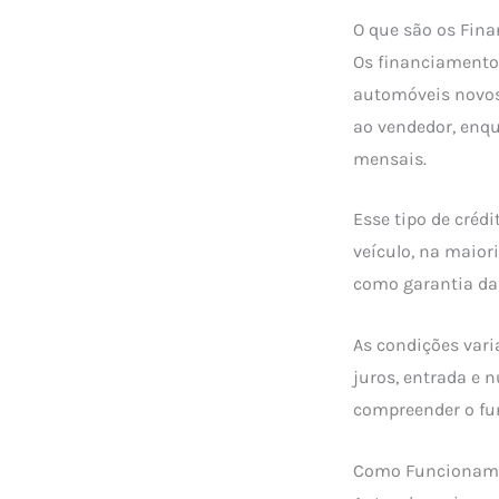
O que são os Fin
Os financiamentos
automóveis novos 
ao vendedor, enq
mensais.
Esse tipo de créd
veículo, na maior
como garantia da
As condições varia
juros, entrada e 
compreender o fu
Como Funcionam 