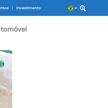
entos
Investimento
utomóvel