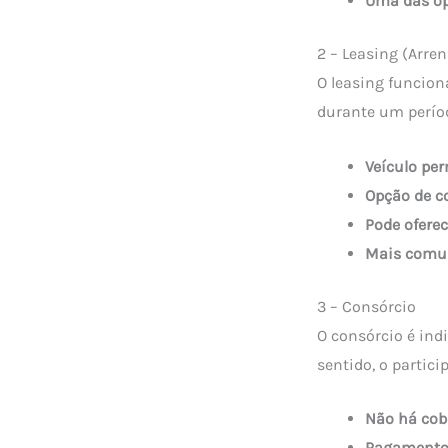
Uma das o
2 – Leasing (Arre
O leasing funcion
durante um períod
Veículo pe
Opção de c
Pode oferec
Mais comu
3 – Consórcio
O consórcio é ind
sentido, o partic
Não há cob
Pagamento 