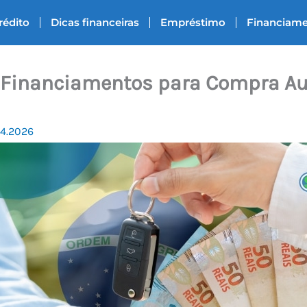
rédito
Dicas financeiras
Empréstimo
Financiam
 Financiamentos para Compra A
04.2026