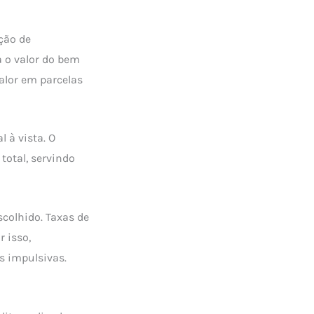
ção de
 o valor do bem
alor em parcelas
 à vista. O
total, servindo
scolhido. Taxas de
r isso,
s impulsivas.