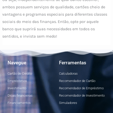
ambos possuem serviços de qualidade, cartões cheio de
vantagens e programas especiais para diferentes classes
sociais do meio das finanças. Então, opte por aquele
banco que suprirá suas necessidades em todos os
sentidos, e invista sem medo!
Navegue
Ferramentas
Cartão de Crédito
Calculadoras
Empréstimos
Recomendador de Cartão
Investimento
Recomendador de Empréstimo
Dicas financeiras
Recomendador de Investimento
Financiamentos
Simuladores