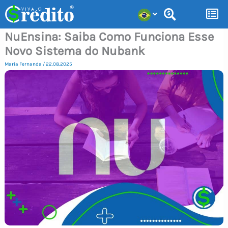
Ir
para
NuEnsina: Saiba Como Funciona Esse
o
Novo Sistema do Nubank
conteúdo
Maria Fernanda
/
22.08.2025