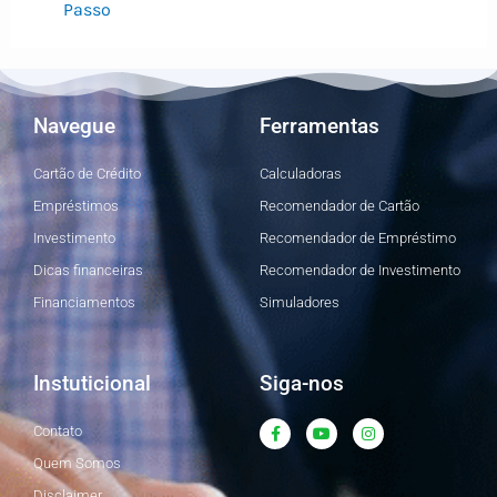
Passo
Navegue
Ferramentas
Cartão de Crédito
Calculadoras
Empréstimos
Recomendador de Cartão
Investimento
Recomendador de Empréstimo
Dicas financeiras
Recomendador de Investimento
Financiamentos
Simuladores
Instuticional
Siga-nos
F
Y
I
Contato
a
o
n
c
u
s
Quem Somos
e
t
t
b
u
a
Disclaimer