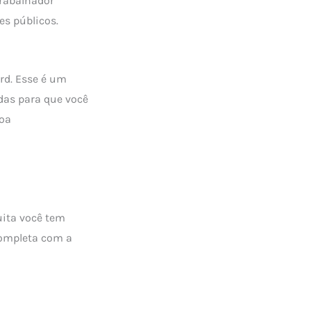
trabalhador
s públicos.
rd. Esse é um
das para que você
soa
uita você tem
completa com a