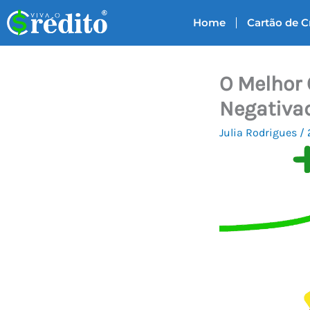
Ir
Home
Cartão de C
para
o
conteúdo
O Melhor 
Negativa
Julia Rodrigues
/