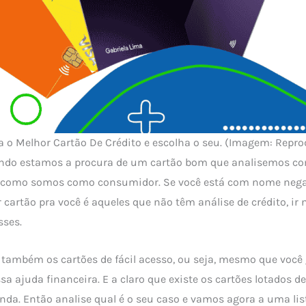
a o Melhor Cartão De Crédito e escolha o seu. (Imagem: Repr
ndo estamos a procura de um cartão bom que analisemos c
, como somos como consumidor. Se você está com nome nega
 cartão pra você é aqueles que não têm análise de crédito, ir
sses.
á também os cartões de fácil acesso, ou seja, mesmo que voc
a ajuda financeira. E a claro que existe os cartões lotados d
enda. Então analise qual é o seu caso e vamos agora a uma lis