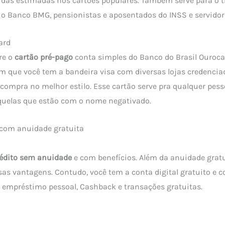
 das estimadas nos cartões populares. Também serve para o 
o Banco BMG, pensionistas e aposentados do INSS e servidore
ard
re o
cartão pré-pago
conta simples do Banco do Brasil Ouroca
m que você tem a bandeira visa com diversas lojas credencia
 compra no melhor estilo. Esse cartão serve pra qualquer pes
quelas que estão com o nome negativado.
 com anuidade gratuita
rédito sem anuidade
e com benefícios. Além da anuidade grat
sas vantagens. Contudo, você tem a conta digital gratuito e 
 empréstimo pessoal, Cashback e transações gratuitas.