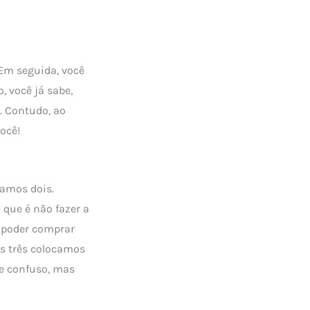
 Em seguida, você
, você já sabe,
. Contudo, ao
ocê!
camos dois.
 que é não fazer a
i poder comprar
os três colocamos
ce confuso, mas