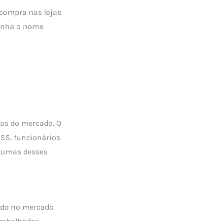
 compra nas lojas
tenha o nome
xas do mercado. O
NSS, funcionários
lgumas desses
ado no mercado