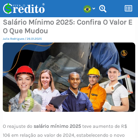
Ir
para
Salário Mínimo 2025: Confira O Valor E
o
O Que Mudou
conteúdo
Julia Rodrigues
/
26.01.2025
O reajuste do
salário mínimo 2025
teve aumento de R$
106 em relação ao valor de 2024, estabelecendo o novo