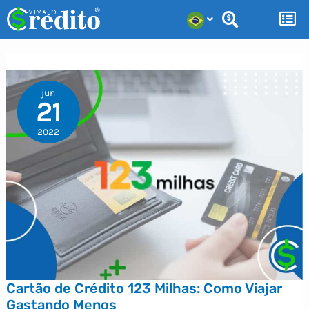
Ir
para
o
conteúdo
jun
21
2022
Cartão de Crédito 123 Milhas: Como Viajar
Gastando Menos