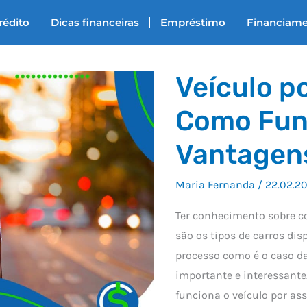
rédito
Dicas financeiras
Empréstimo
Financiam
Veículo p
Como Fun
Vantagen
Maria Fernanda
/
22.02.2
Ter conhecimento sobre co
são os tipos de carros di
processo como é o caso da
importante e interessante
funciona o veículo por as