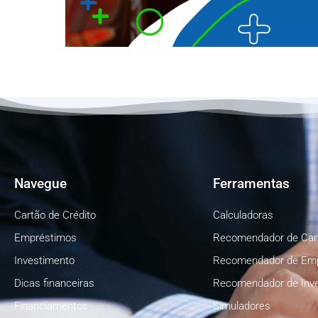
Navegue
Ferramentas
Cartão de Crédito
Calculadoras
Empréstimos
Recomendador de Car
Investimento
Recomendador de Em
Dicas financeiras
Recomendador de Inv
Financiamentos
Simuladores