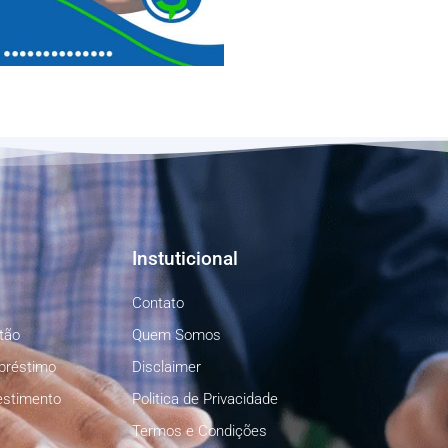
Instuticional
Contato
tão
Quem Somos
préstimo
Disclaimer
estimento
Politica de Privacidade
Termos e Condições