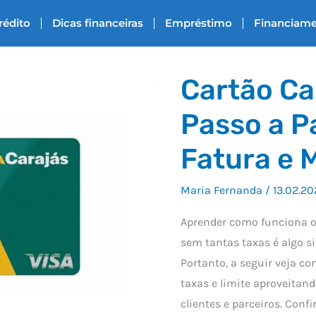
rédito
Dicas financeiras
Empréstimo
Financiam
Cartão Car
Passo a P
Fatura e 
Maria Fernanda
/
13.02.20
Aprender como funciona o 
sem tantas taxas é algo si
Portanto, a seguir veja co
taxas e limite aproveitan
clientes e parceiros. Confi