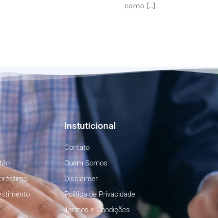
como […]
Instuticional
Contato
tão
Quem Somos
préstimo
Disclaimer
estimento
Politica de Privacidade
Termos e Condições