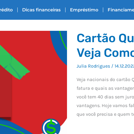
rédito
Dicas financeiras
Empréstimo
Financiam
Cartão Qu
Veja Como
Julia Rodrigues
/
14.12.202
Veja nacionais do cartão 
fatura e quais as vantag
você tem 40 dias sem juro
vantagens. Hoje vamos fal
que você precisa e quem te