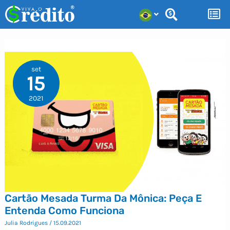
Ir
para
o
conteúdo
set
15
2021
Cartão Mesada Turma Da Mônica: Peça E
Entenda Como Funciona
Julia Rodrigues
/
15.09.2021