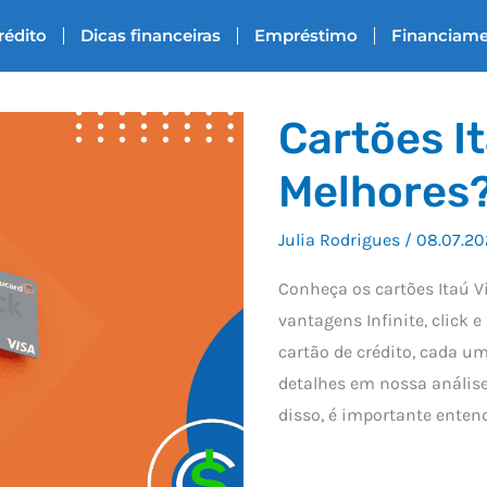
rédito
Dicas financeiras
Empréstimo
Financiam
Cartões It
Melhores
Julia Rodrigues
/
08.07.20
Conheça os cartões Itaú Vi
vantagens Infinite, click 
cartão de crédito, cada u
detalhes em nossa análise 
disso, é importante enten