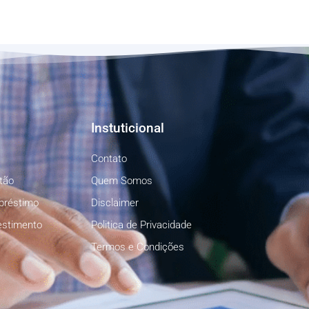
Instuticional
Contato
tão
Quem Somos
préstimo
Disclaimer
estimento
Politica de Privacidade
Termos e Condições