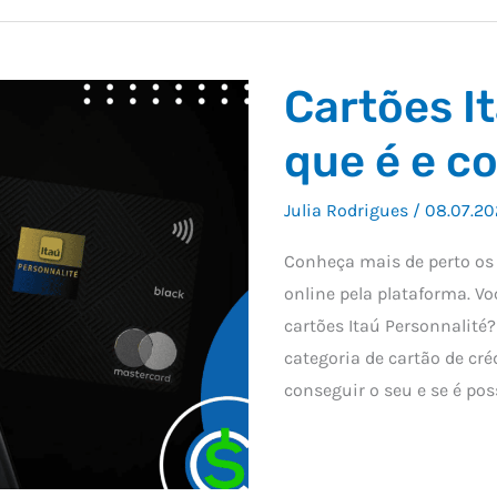
Cartões I
que é e c
Julia Rodrigues
/
08.07.20
Conheça mais de perto os c
online pela plataforma. V
cartões Itaú Personnalité
categoria de cartão de cr
conseguir o seu e se é poss