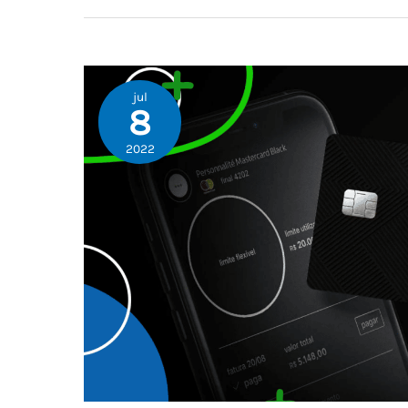
jul
8
2022