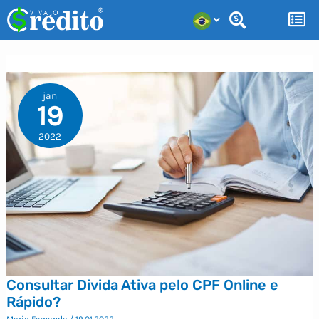
Ir
para
o
conteúdo
jan
19
2022
Consultar Divida Ativa pelo CPF Online e
Rápido?
Maria Fernanda
/
19.01.2022