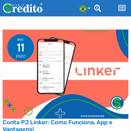
Ir
para
o
conteúdo
dez
11
2022
Conta PJ Linker: Como Funciona, App e
Vantagens!