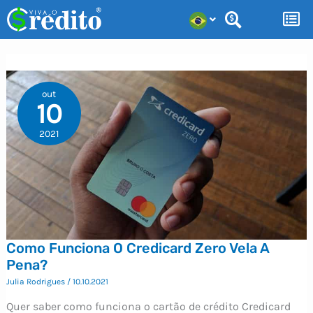
Ir
para
o
conteúdo
out
10
2021
Como Funciona O Credicard Zero Vela A
Pena?
Julia Rodrigues
/
10.10.2021
Quer saber como funciona o cartão de crédito Credicard