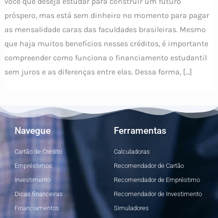
você que deseja estudar para construir um futuro
próspero, mas está sem dinheiro no momento para pagar
as mensalidade caras das faculdades brasileiras. Mesmo
que haja muitos benefícios nesses créditos, é importante
compreender como funciona o financiamento estudantil
sem juros e as diferenças entre elas. Dessa forma, […]
Navegue
Ferramentas
Cartão de Crédito
Calculadoras
Empréstimos
Recomendador de Cartão
Investimento
Recomendador de Empréstimo
Dicas financeiras
Recomendador de Investimento
Financiamentos
Simuladores