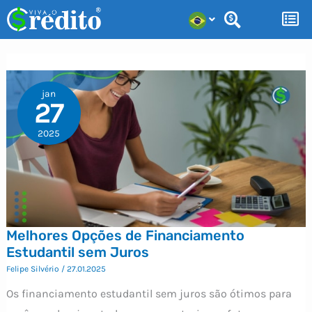
Ir
para
o
conteúdo
jan
27
2025
Melhores Opções de Financiamento
Estudantil sem Juros
Felipe Silvério
/
27.01.2025
Os financiamento estudantil sem juros são ótimos para