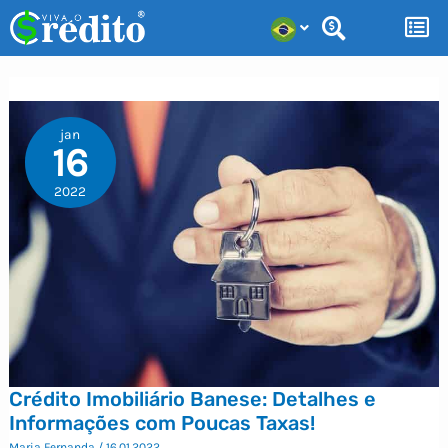
Ir
para
o
conteúdo
jan
16
2022
Crédito Imobiliário Banese: Detalhes e
Informações com Poucas Taxas!
Maria Fernanda
/
16.01.2022