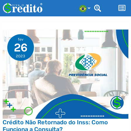
Ir
para
o
conteúdo
fev
26
2023
Crédito Não Retornado do Inss: Como
Funciona a Consulta?