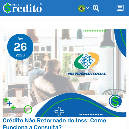
Ir
para
o
conteúdo
fev
26
2023
Crédito Não Retornado do Inss: Como
Funciona a Consulta?