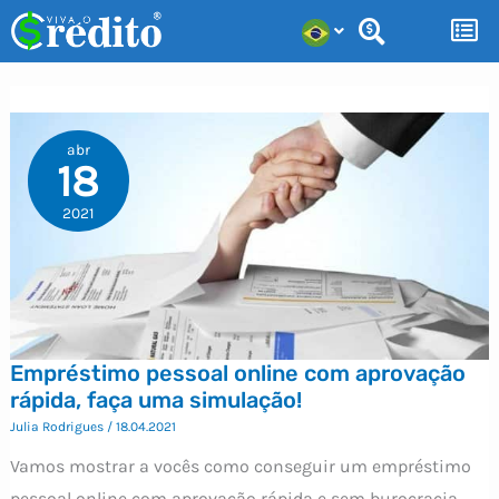
Ir
para
o
conteúdo
abr
18
2021
Empréstimo pessoal online com aprovação
rápida, faça uma simulação!
Julia Rodrigues
/
18.04.2021
Vamos mostrar a vocês como conseguir um empréstimo
pessoal online com aprovação rápida e sem burocracia.