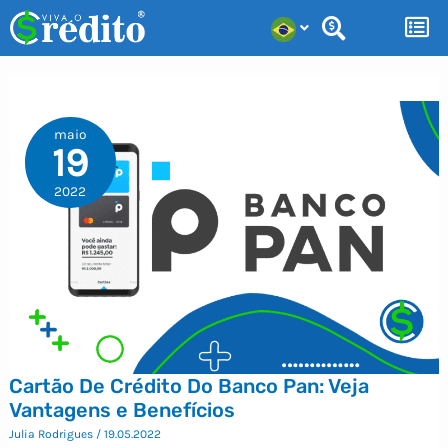
Ir
para
o
conteúdo
maio
19
2022
Cartão De Crédito Do Banco Pan: Veja
Vantagens e Benefícios
Julia Rodrigues
/
19.05.2022