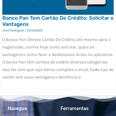
Banco Pan Tem Cartão De Crédito: Solicitar e
Vantagens
Julia Rodrigues
/
22.03.2022
O Banco Pan Oferece Cartão De Crédito até mesmo para o
negativado, confira hoje como solicitar, quais as
vantagens e como fazer o desbloqueio direto no aplicativo.
O banco Pan têm cartões de crédito diversas categorias.
Isso faz com que seja banco completo e atual. Cada tipo de
cartão tem suas vantagens e benefícios e
Navegue
Ferramentas